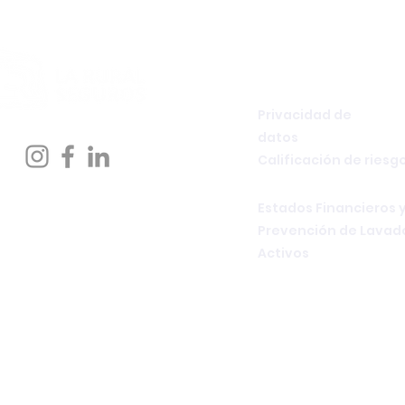
INFORMES
Privacidad de
datos
Calificación de riesg
Estados Financieros 
Prevención de Lavad
Activos
Copyright ©2026 La Rural 