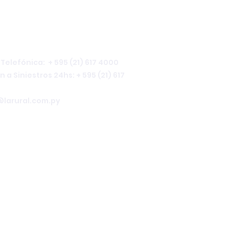
ACTANOS
Telefónica: + 595 (21) 617 4000
n a Siniestros 24hs:
+ 595 (21) 617
@larural.com.py