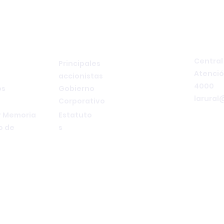
TRANSPARENCIA
CONT
Central 
Principales
Atenció
accionistas
4000
os
Gobierno
larural
Corporativo
y Memoria
Estatuto
o de
s
S.A. de Seguros