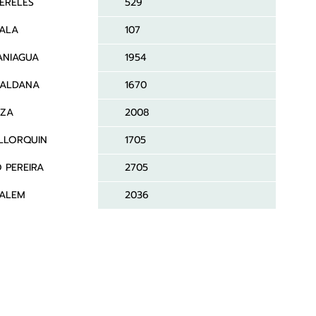
ERELES
529
YALA
107
ANIAGUA
1954
 ALDANA
1670
EZA
2008
LLORQUIN
1705
 PEREIRA
2705
ALEM
2036