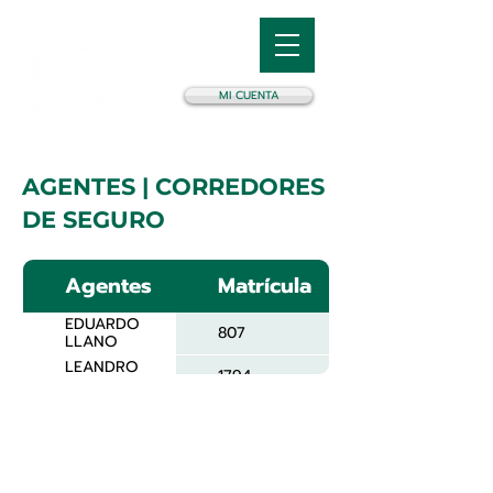
MI CUENTA
AGENTES | CORREDORES
DE SEGURO
Agentes
Matrícula
EDUARDO
807
LLANO
LEANDRO
1794
PREBIANCA
MILCIADES
1953
RAMIREZ
DENIS
1018
KAWATA